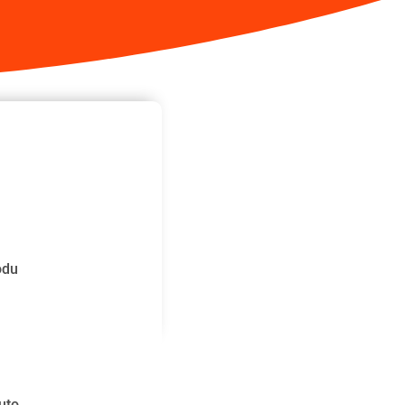
odu
uto