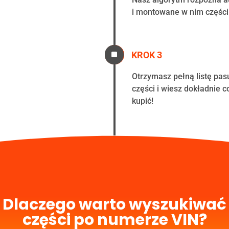
i montowane w nim części
^
KROK 3
Otrzymasz pełną listę pas
części i wiesz dokładnie 
kupić!
Dlaczego warto wyszukiwać
części po numerze VIN?