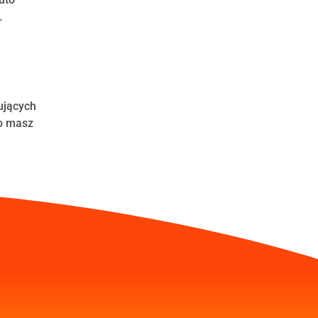
.
ujących
co masz