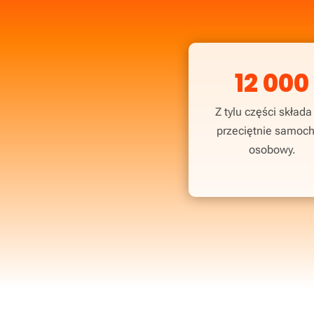
12 000
Z tylu części składa
przeciętnie samoc
osobowy.