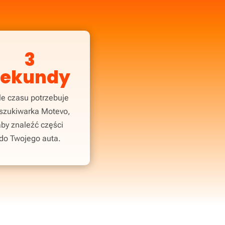
3
sekundy
le czasu potrzebuje
szukiwarka Motevo,
aby znaleźć części
do Twojego auta.