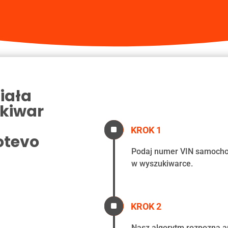
iała
kiwar
^
KROK 1
otevo
Podaj numer VIN samoch
w wyszukiwarce.
^
KROK 2
Nasz algorytm rozpozna a