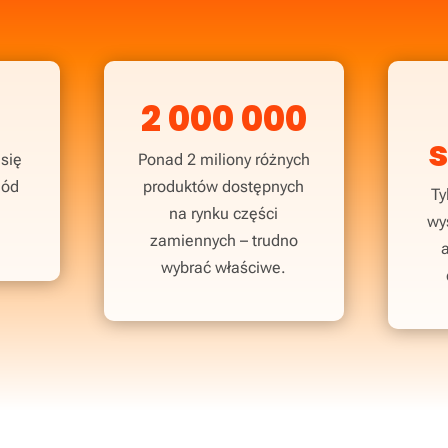
2 000 000
 się
Ponad 2 miliony różnych
hód
produktów dostępnych
Ty
na rynku części
wy
zamiennych – trudno
wybrać właściwe.