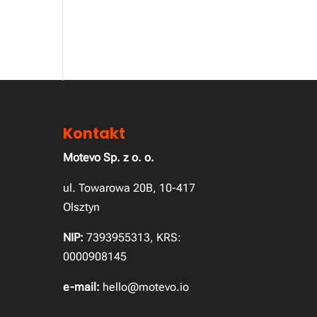
Kontakt
Motevo Sp. z o. o.
ul. Towarowa 20B, 10-417
Olsztyn
NIP:
7393955313, KRS:
0000908145
e-mail:
hello@motevo.io