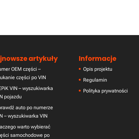
jnowsze artykuły
Informacje
umer OEM części –
Opis projektu
ukanie części po VIN
Regulamin
PiK VIN – wyszukiwarka
Polityka prywatności
N pojazdu
prawdź auto po numerze
N – wyszukiwarka VIN
aczego warto wybierać
zęści samochodowe po