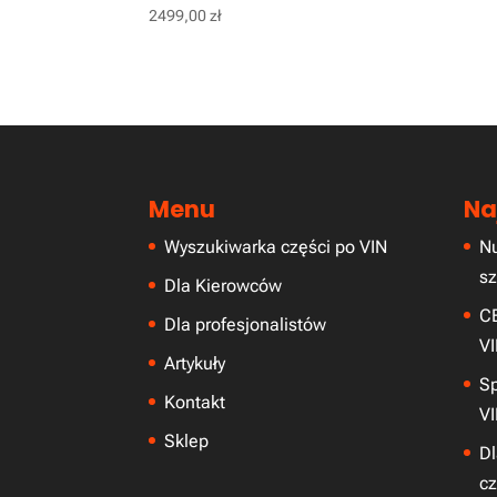
2499,00
zł
Menu
Na
Wyszukiwarka części po VIN
N
sz
Dla Kierowców
CE
Dla profesjonalistów
VI
Artykuły
S
Kontakt
VI
Sklep
Dl
c