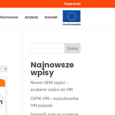
Twoje konto
 Kierowców
Artykuły
Kontakt
Szukaj
Najnowsze
wpisy
Numer OEM części –
szukanie części po VIN
CEPiK VIN – wyszukiwarka
VIN pojazdu
Sprawdź auto po numerze