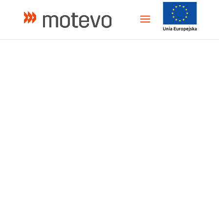
Dla profesjonalistów
branży części
samochodowych
Kompletny ekosystem dla sklepów
motoryzacyjnych, warsztatów samochodowych,
producentów oraz dystrybutorów części
zamiennych.